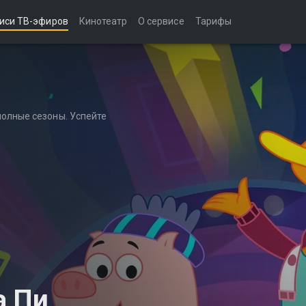
иси ТВ-эфиров
Кинотеатр
О сервисе
Тарифы
полные сезоны. Успейте
а Пи