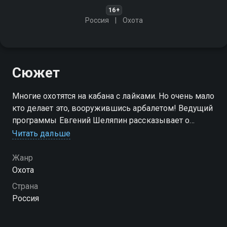
16+
Россия
Охота
Сюжет
Многие охотятся на кабана с лайками. Но очень мало
кто делает это, вооружившись арбалетом! Ведущий
программы Евгений Шеляпин рассказывает о
своём опыте такой охоты и делится рецептом
Читать дальше
охотничьей кулинарии
Жанр
Охота
Страна
Россия