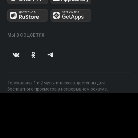
МЫ В СОЦСЕТЯХ
Телеканалы 1 и 2 мультиплексов доступны для
бесплатного просмотра в непрерывном режиме,
круглосуточно.
© 2014 — 2026, ООО «ЛайфСтрим», 109240, г. Москва,
ул. Николоямская, д. 13, стр. 2, этаж 2, ИНН 7710918800
Поддержка: help@smotreshka.tv
UUID: 600a5275-c7f5-4d86-885d-08b96b226b5c
v3.10.4
|
SSR