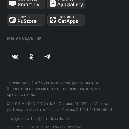
МЫ В СОЦСЕТЯХ
Телеканалы 1 и 2 мультиплексов доступны для
бесплатного просмотра в непрерывном режиме,
круглосуточно.
© 2014 — 2026, ООО «ЛайфСтрим», 109240, г. Москва,
ул. Николоямская, д. 13, стр. 2, этаж 2, ИНН 7710918800
Поддержка: help@smotreshka.tv
UUID: cf5b3824-d816-48e4-8eb6-9c88b02232d1