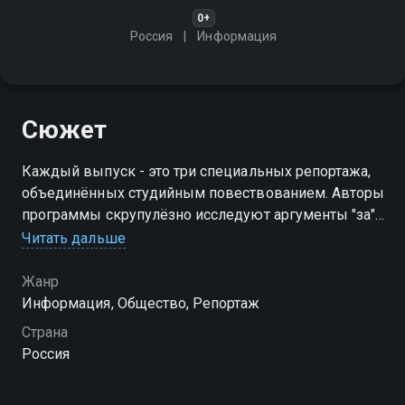
0+
Россия
Информация
Сюжет
Каждый выпуск - это три специальных репортажа,
объединённых студийным повествованием. Авторы
программы скрупулёзно исследуют аргументы "за"
и "против", проверяя достоверность самых смелых
Читать дальше
теорий
Жанр
Информация, Общество, Репортаж
Страна
Россия