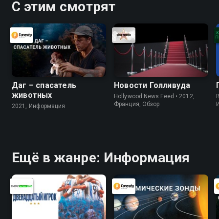
С этим смотрят
Даг – спасатель
Новости Голливуда
животных
Hollywood News Feed • 2012,
B
Франция, Обзор
2021, Информация
Ещё в жанре: Информация