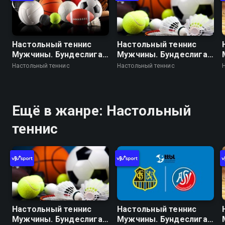
Настольный теннис
Настольный теннис
Мужчины. Бундеслига.
Мужчины. Бундеслига.
Регулярный сезон
Регулярный сезон
Настольный теннис
Настольный теннис
2025/26. 17 тур. Бад
2025/26. 17 тур. Бад
Кёнигсхофен -
Хомбург - Боруссия
Оксенхаузен
Дортмунд
Ещё в жанре: Настольный
теннис
Настольный теннис
Настольный теннис
Мужчины. Бундеслига.
Мужчины. Бундеслига.