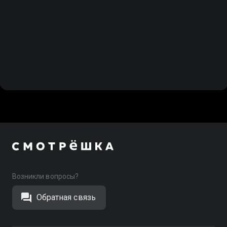
Возникли вопросы?
Обратная связь