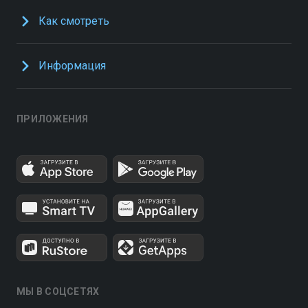
Как смотреть
Информация
ПРИЛОЖЕНИЯ
МЫ В СОЦСЕТЯХ