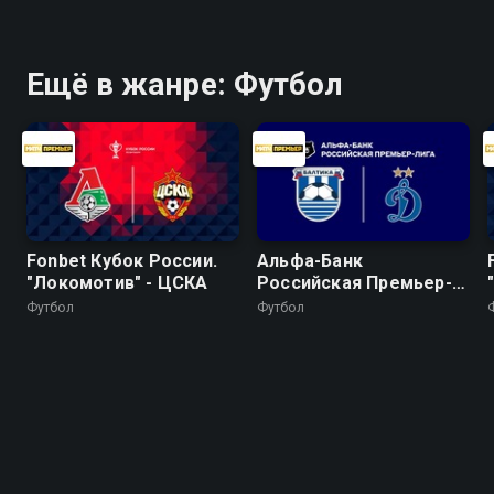
Ещё в жанре: Футбол
Fonbet Кубок России.
Альфа-Банк
"Локомотив" - ЦСКА
Российская Премьер-
Лига. Тур 2. "Балтика" -
Футбол
Футбол
"Динамо" (Москва)