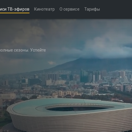
иси ТВ-эфиров
Кинотеатр
О сервисе
Тарифы
полные сезоны. Успейте