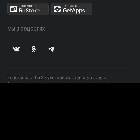
МЫ В СОЦСЕТЯХ
Телеканалы 1 и 2 мультиплексов доступны для
бесплатного просмотра в непрерывном режиме,
круглосуточно.
© 2014 — 2026, ООО «ЛайфСтрим», 109240, г. Москва,
ул. Николоямская, д. 13, стр. 2, этаж 2, ИНН 7710918800
Поддержка: help@smotreshka.tv
UUID: 616d9d1a-a100-4398-9777-4cf642520e18
v3.10.4
|
SSR