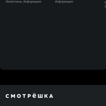
Филиппины, Информация
Информация
D