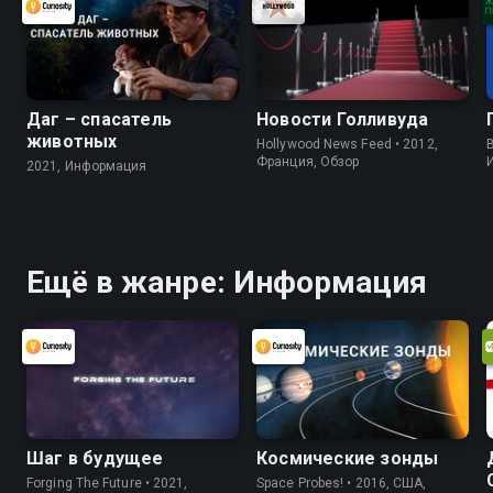
Даг – спасатель
Новости Голливуда
животных
Hollywood News Feed • 2012,
B
Франция, Обзор
2021, Информация
Ещё в жанре: Информация
Шаг в будущее
Космические зонды
Forging The Future • 2021,
Space Probes! • 2016, США,