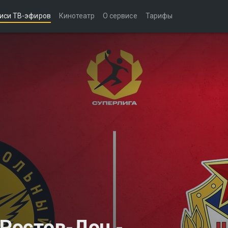
иси ТВ-эфиров
Кинотеатр
О сервисе
Тарифы
 Ростов-Дон -