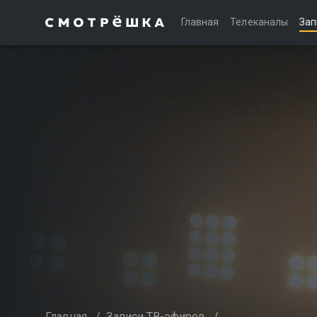
Главная
Телеканалы
Зап
Главная
/
Записи ТВ-эфиров
/