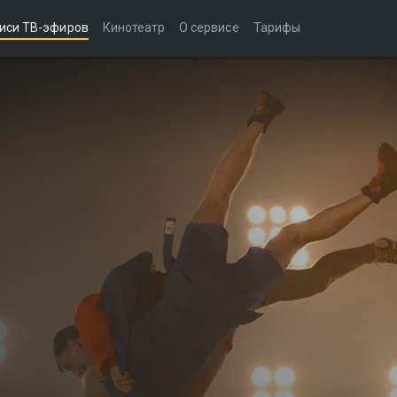
иси ТВ-эфиров
Кинотеатр
О сервисе
Тарифы