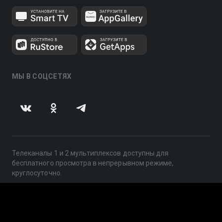
МЫ В СОЦСЕТЯХ
Телеканалы 1 и 2 мультиплексов доступны для
бесплатного просмотра в непрерывном режиме,
круглосуточно.
© 2014 — 2026, ООО «ЛайфСтрим», 109240, г. Москва,
ул. Николоямская, д. 13, стр. 2, этаж 2, ИНН 7710918800
Поддержка: help@smotreshka.tv