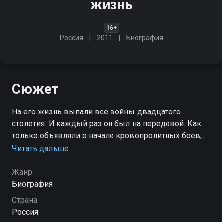
жизнь
16+
Россия
2011
Биография
Сюжет
На его жизнь выпали все войны двадцатого
столетия. И каждый раз он был на передовой. Как
только объявляли о начале кровопролитных боев,
менял белый халат на военную форму и ехал на
Читать дальше
фронт. Но не убивать, а спасать
Жанр
Биография
Страна
Россия