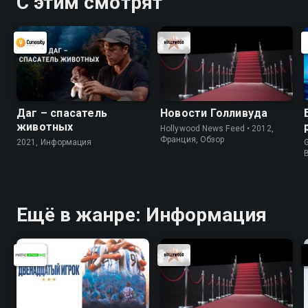
С этим смотрят
Даг – спасатель
Новости Голливуда
животных
Hollywood News Feed • 2012,
Франция, Обзор
2021, Информация
G
Ещё в жанре: Информация