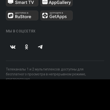
МЫ В СОЦСЕТЯХ
Телеканалы 1 и 2 мультиплексов доступны для
бесплатного просмотра в непрерывном режиме,
круглосуточно.
© 2014 — 2026, ООО «ЛайфСтрим», 109240, г. Москва,
ул. Николоямская, д. 13, стр. 2, этаж 2, ИНН 7710918800
Поддержка: help@smotreshka.tv
UUID: 1b315cb6-f578-43b6-be7d-217246ebedb1