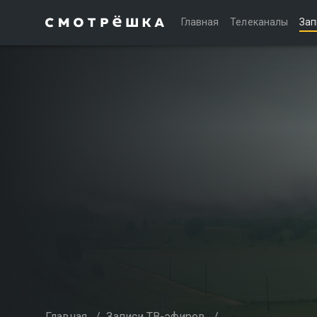
Главная
Телеканалы
Зап
Главная
/
Записи ТВ-эфиров
/