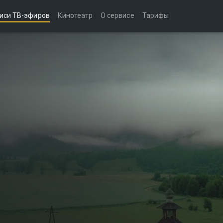
иси ТВ-эфиров
Кинотеатр
О сервисе
Тарифы