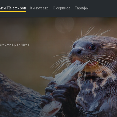
иси ТВ-эфиров
Кинотеатр
О сервисе
Тарифы
возможна реклама