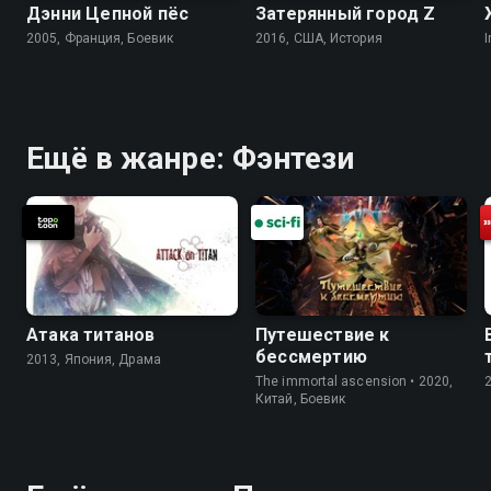
Дэнни Цепной пёс
Затерянный город Z
2005, Франция, Боевик
2016, США, История
I
Ещё в жанре: Фэнтези
Атака титанов
Путешествие к
бессмертию
2013, Япония, Драма
The immortal ascension • 2020,
Китай, Боевик