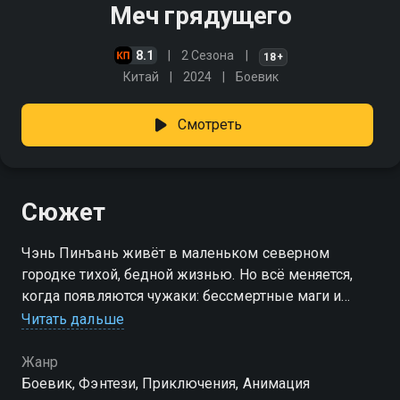
Меч грядущего
8.1
2 Сезона
18+
Китай
2024
Боевик
Смотреть
Сюжет
Чэнь Пинъань живёт в маленьком северном
городке тихой, бедной жизнью. Но всё меняется,
когда появляются чужаки: бессмертные маги и
драконы оказываются реальностью - и ему
Читать дальше
приходится с мечом пойти против своего
предназначения
Жанр
Боевик, Фэнтези, Приключения, Анимация