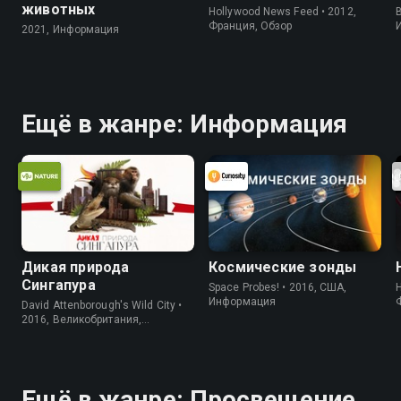
животных
Hollywood News Feed • 2012,
B
Франция, Обзор
2021, Информация
Ещё в жанре: Информация
Дикая природа
Космические зонды
Сингапура
Space Probes! • 2016, США,
Информация
David Attenborough's Wild City •
2016, Великобритания,
Информация
Ещё в жанре: Просвещение