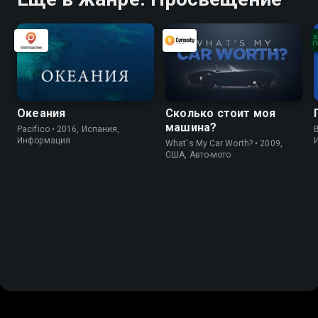
Океания
Сколько стоит моя
машина?
Pacifico • 2016, Испания,
B
Информация
What's My Car Worth? • 2009,
США, Авто-мото