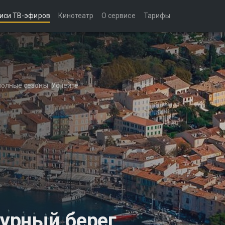
иси ТВ-эфиров
Кинотеатр
О сервисе
Тарифы
полные сезоны. Успейте
урный берег