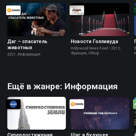
Даг – спасатель
Новости Голливуда
животных
Hollywood News Feed • 2012,
B
Франция, Обзор
2021, Информация
Ещё в жанре: Информация
Супердостижения
Шаг в будущее