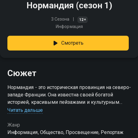
Нормандия (сезон 1)
3 Сезона
12+
Информация
Смотреть
Сюжет
Нормандия - это историческая провинция на северо-
западе Франции. Она известна своей богатой
историей, красивыми пейзажами и культурным
наследием
Читать дальше
Посмотреть онлайн 1 сезон сериала Нормандия вы
Жанр
можете совершенно бесплатно в хорошем HD
Информация, Общество, Просвещение, Репортаж