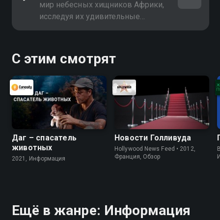
мир небесных хищников Африки,
исследуя их удивительные
навыки охоты, стратегии
выживания и роль в экосистеме.
Узнайте, как они завоёвывают
С этим смотрят
небеса!
Даг – спасатель
Новости Голливуда
животных
Hollywood News Feed • 2012,
B
Франция, Обзор
2021, Информация
Ещё в жанре: Информация