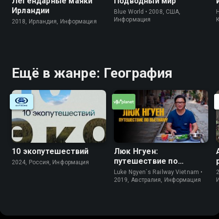
Легендарные маяки
Подводный мир
Ирландии
Blue World • 2008, США,
H
Информация
2018, Ирландия, Информация
Ещё в жанре: География
10 экопутешествий
Люк Нгуен:
путешествие по
2024, Россия, Информация
Вьетнаму
Luke Ngyen`s Railway Vietnam •
2019, Австралия, Информация