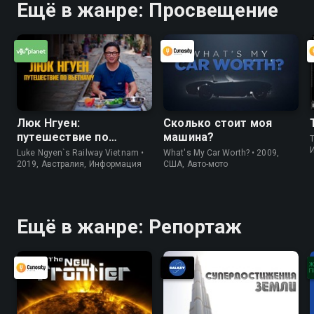
Ещё в жанре: Просвещение
Люк Нгуен:
Сколько стоит моя
путешествие по
машина?
Вьетнаму
Luke Ngyen`s Railway Vietnam •
What's My Car Worth? • 2009,
2019, Австралия, Информация
США, Авто-мото
Ещё в жанре: Репортаж