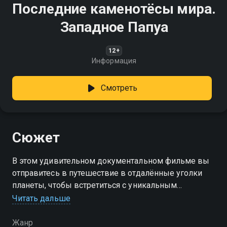
Последние каменотёсы мира.
Западное Папуа
12+
Информация
Смотреть
Сюжет
В этом удивительном документальном фильме вы
отправитесь в путешествие в отдалённые уголки
планеты, чтобы встретиться с уникальным
племенем. Узнайте о их традициях, мудрости и
Читать дальше
мастерстве в обработке камня, которые передаются
из поколения в поколение
Жанр