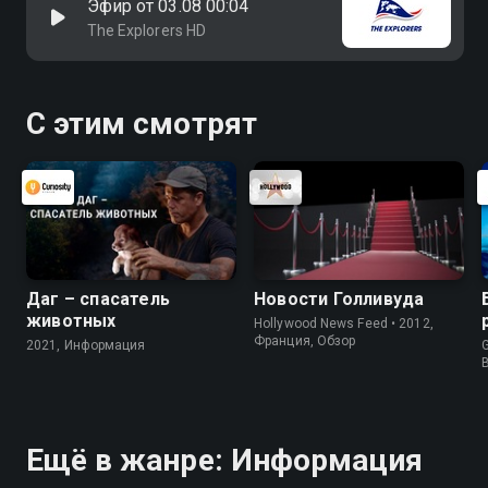
Эфир от 03.08 00:04
The Explorers HD
С этим смотрят
Даг – спасатель
Новости Голливуда
животных
Hollywood News Feed • 2012,
Франция, Обзор
2021, Информация
G
Ещё в жанре: Информация