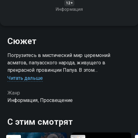
12+
Информация
Сюжет
Погрузитесь в мистический мир церемоний
асматов, папуасского народа, живущего в
прекрасной провинции Папуа. В этом
захватывающем документальном фильме вы
Читать дальше
станете свидетелем удивительных ритуалов,
передающих богатую культуру и традиции этого
Жанр
народа
Информация, Просвещение
С этим смотрят