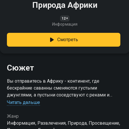
Природа Африки
12+
Информация
Смотреть
Сюжет
Вы отправитесь в Африку - континент, где
бескрайние саванны сменяются густыми
джунглями, а пустыни соседствуют с реками и
озёрами. Какими природными богатствами славится
Читать дальше
этот регион?
Жанр
Информация, Развлечения, Природа, Просвещение,