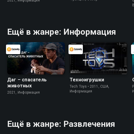
2021, Информация
G
Ещё в жанре: Информация
Даг – спасатель
Техноигрушки
животных
Tech Toys • 2011, США,
P
Информация
2021, Информация
Ещё в жанре: Развлечения