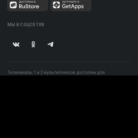
МЫ В СОЦСЕТЯХ
Телеканалы 1 и 2 мультиплексов доступны для
бесплатного просмотра в непрерывном режиме,
круглосуточно.
© 2014 — 2026, ООО «ЛайфСтрим», 109240, г. Москва,
ул. Николоямская, д. 13, стр. 2, этаж 2, ИНН 7710918800
Поддержка: help@smotreshka.tv
UUID: 79083672-e456-4a49-8023-619b713151c7
v3.10.4
|
SSR