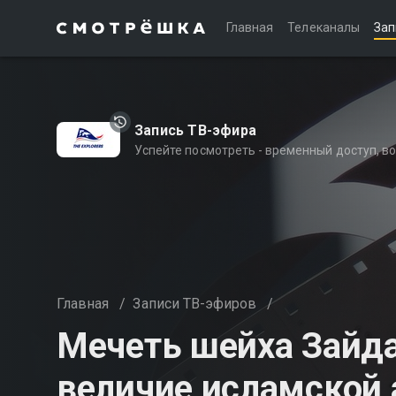
Главная
Телеканалы
Зап
Запись ТВ-эфира
Успейте посмотреть - временный доступ, 
Главная
/
Записи ТВ-эфиров
/
Мечеть шейха Зайда
величие исламской