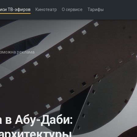
иси ТВ-эфиров
Кинотеатр
О сервисе
Тарифы
возможна реклама
 в Абу-Даби:
 архитектуры