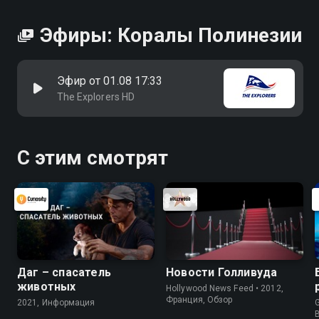
Эфиры: Коралы Полинезии
Эфир от 01.08 17:33
The Explorers HD
С этим смотрят
Даг – спасатель
Новости Голливуда
животных
Hollywood News Feed • 2012,
Франция, Обзор
2021, Информация
G