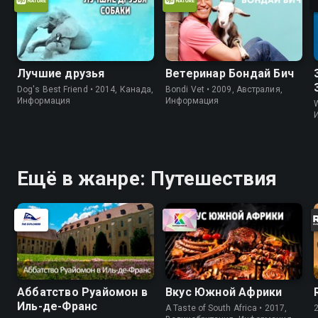
Лучшие друзья
Ветеринар Бондай Бич
Dog's Best Friend • 2014, Канада,
Bondi Vet • 2009, Австралия,
Информация
Информация
W
Ещё в жанре: Путешествия
Аббатство Руайомон в
Вкус Южной Африки
Иль-де-Франс
A Taste of South Africa • 2017,