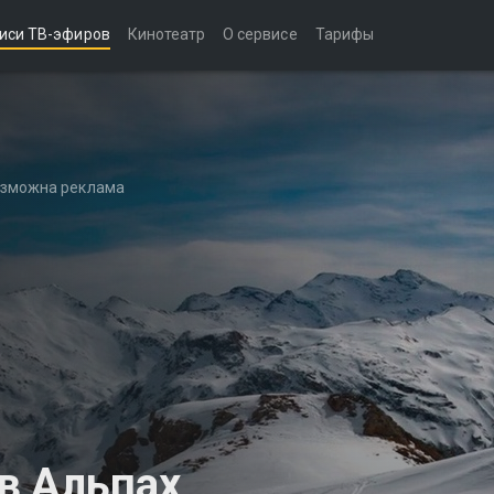
иси ТВ-эфиров
Кинотеатр
О сервисе
Тарифы
возможна реклама
в Альпах