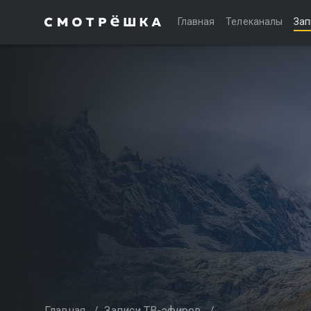
Главная
Телеканалы
Зап
Главная
/
Записи ТВ-эфиров
/