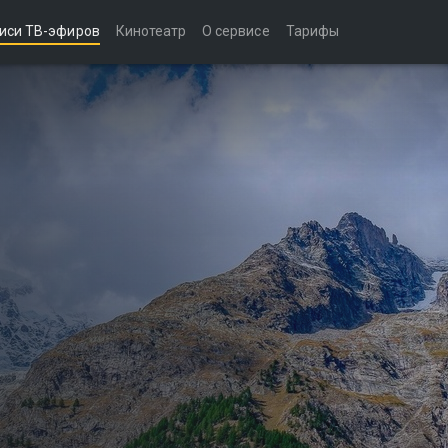
иси ТВ-эфиров
Кинотеатр
О сервисе
Тарифы