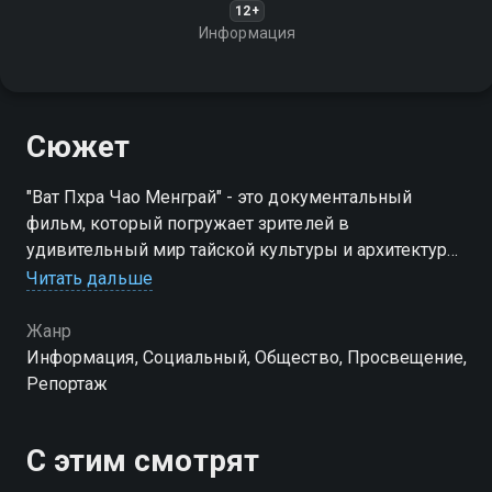
12+
Информация
Сюжет
"Ват Пхра Чао Менграй" - это документальный
фильм, который погружает зрителей в
удивительный мир тайской культуры и архитектуры
через призму одного из самых значимых
Читать дальше
буддийских храмов Таиланда
Жанр
Информация, Социальный, Общество, Просвещение,
Репортаж
С этим смотрят