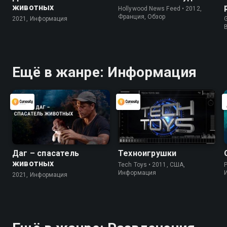
животных
Hollywood News Feed • 2012,
Франция, Обзор
2021, Информация
G
Ещё в жанре: Информация
Даг – спасатель
Техноигрушки
животных
Tech Toys • 2011, США,
P
Информация
2021, Информация