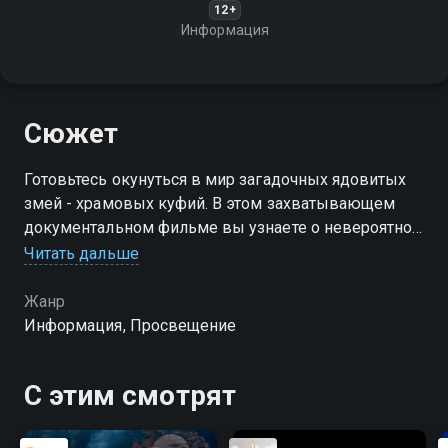
12+
Информация
Сюжет
Готовьтесь окунуться в мир загадочных ядовитых
змей - храмовых куфий. В этом захватывающем
документальном фильме вы узнаете о невероятной
природе и уникальных характеристиках этих
Читать дальше
смертоносных созданий
Жанр
Информация, Просвещение
С этим смотрят