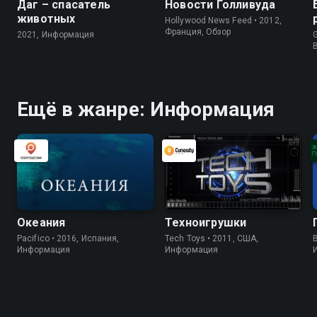
Даг – спасатель
Новости Голливуда
животных
Hollywood News Feed • 2012,
Франция, Обзор
2021, Информация
G
Ещё в жанре: Информация
Океания
Техноигрушки
Pacifico • 2016, Испания,
Tech Toys • 2011, США,
B
Информация
Информация