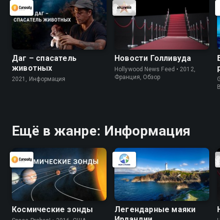
Даг – спасатель
Новости Голливуда
животных
Hollywood News Feed • 2012,
Франция, Обзор
2021, Информация
G
Ещё в жанре: Информация
Космические зонды
Легендарные маяки
Ирландии