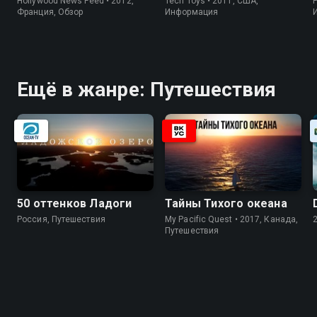
Hollywood News Feed • 2012,
Tech Toys • 2011, США,
P
Франция, Обзор
Информация
Ещё в жанре: Путешествия
50 оттенков Ладоги
Тайны Тихого океана
Россия, Путешествия
My Pacific Quest • 2017, Канада,
Путешествия