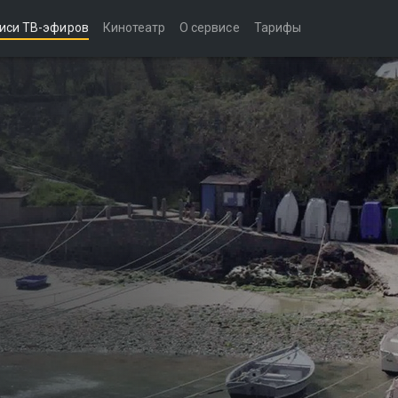
иси ТВ-эфиров
Кинотеатр
О сервисе
Тарифы