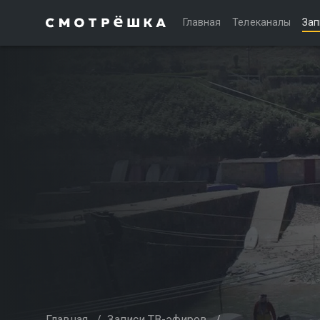
Главная
Телеканалы
Зап
Главная
/
Записи ТВ-эфиров
/