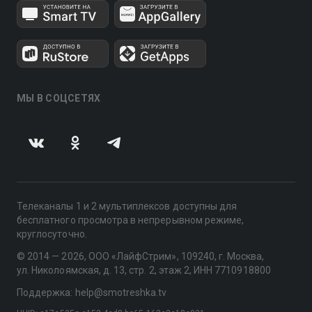
МЫ В СОЦСЕТЯХ
Телеканалы 1 и 2 мультиплексов доступны для
бесплатного просмотра в непрерывном режиме,
круглосуточно.
© 2014 — 2026, ООО «ЛайфСтрим», 109240, г. Москва,
ул. Николоямская, д. 13, стр. 2, этаж 2, ИНН 7710918800
Поддержка: help@smotreshka.tv