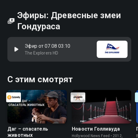
Эфиры: Древесные змеи
Гондураса
Эфир от 07.08 03:10
The Explorers HD
С этим смотрят
Даг – спасатель
Новости Голливуда
животных
Hollywood News Feed • 2012,
B