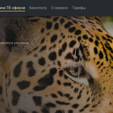
иси ТВ-эфиров
Кинотеатр
О сервисе
Тарифы
возможна реклама