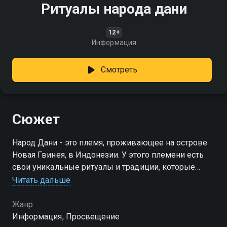
Ритуалы народа дани
12+
Информация
Смотреть
Сюжет
Народ Дани - это племя, проживающее на острове
Новая Гвинея, в Индонезии. У этого племени есть
свои уникальные ритуалы и традиции, которые
играют важную роль в их культуре и общественной
Читать дальше
жизни
Жанр
Информация, Просвещение