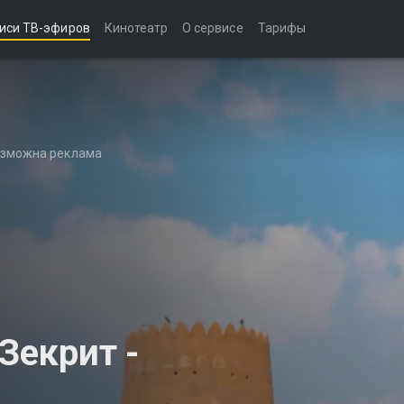
иси ТВ-эфиров
Кинотеатр
О сервисе
Тарифы
возможна реклама
 Зекрит -