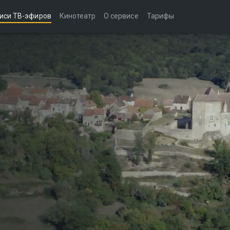
иси ТВ-эфиров
Кинотеатр
О сервисе
Тарифы