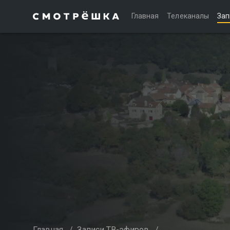
Главная
Телеканалы
Зап
Главная
/
Записи ТВ-эфиров
/