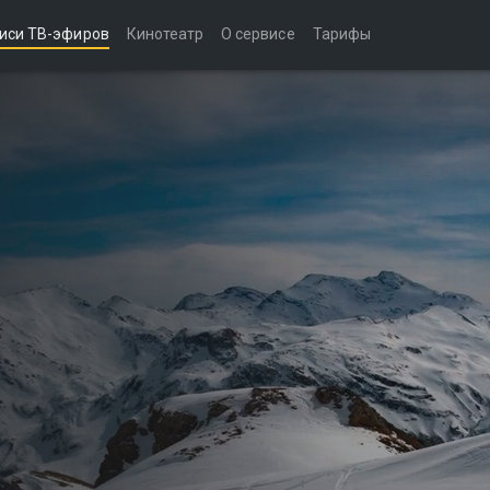
иси ТВ-эфиров
Кинотеатр
О сервисе
Тарифы