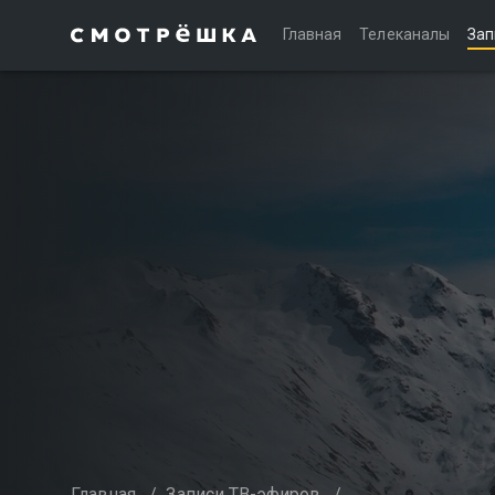
Главная
Телеканалы
Зап
Главная
/
Записи ТВ-эфиров
/