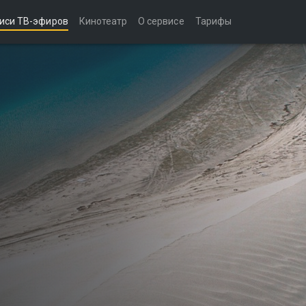
иси ТВ-эфиров
Кинотеатр
О сервисе
Тарифы