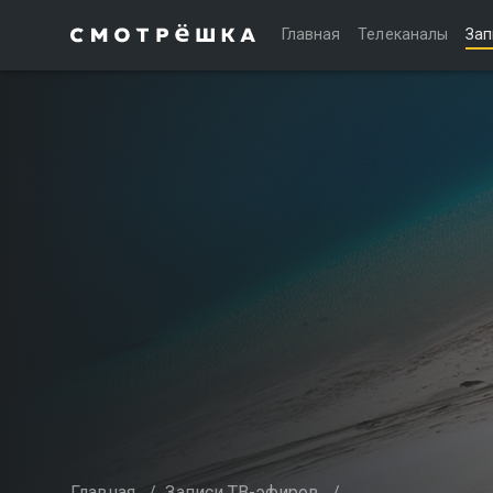
Главная
Телеканалы
Зап
Главная
/
Записи ТВ-эфиров
/