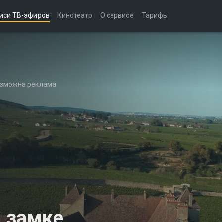
иси ТВ-эфиров
Кинотеатр
О сервисе
Тарифы
возможна реклама
 замке