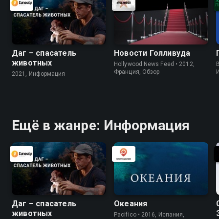
Даг – спасатель
Новости Голливуда
животных
Hollywood News Feed • 2012,
B
Франция, Обзор
2021, Информация
Ещё в жанре: Информация
Даг – спасатель
Океания
животных
Pacifico • 2016, Испания,