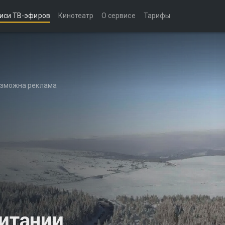
иси ТВ-эфиров
Кинотеатр
О сервисе
Тарифы
возможна реклама
ситании