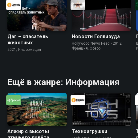
Даг – спасатель
Новости Голливуда
животных
Hollywood News Feed • 2012,
B
Франция, Обзор
2021, Информация
Ещё в жанре: Информация
Алжир с высоты
Техноигрушки
птичьего полёта