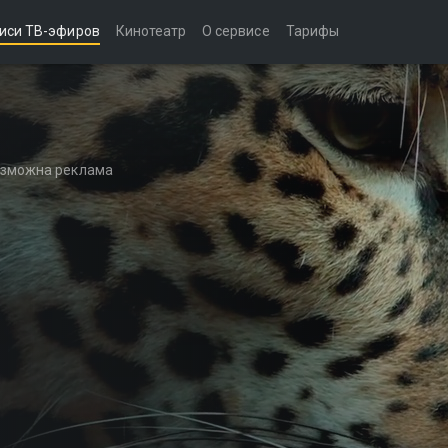
иси ТВ-эфиров
Кинотеатр
О сервисе
Тарифы
возможна реклама