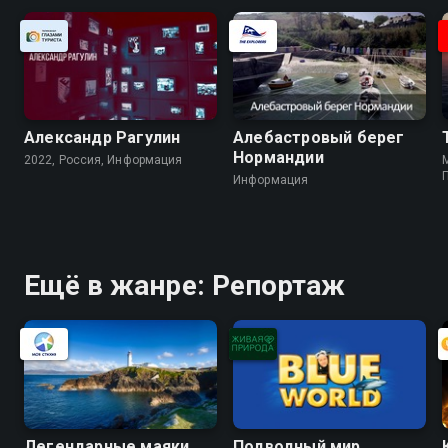
Александр Рагулин
Алебастровый берег
Нормандии
2022, Россия, Информация
M
Информация
Ещё в жанре: Репортаж
Легендарные маяки
Подводный мир