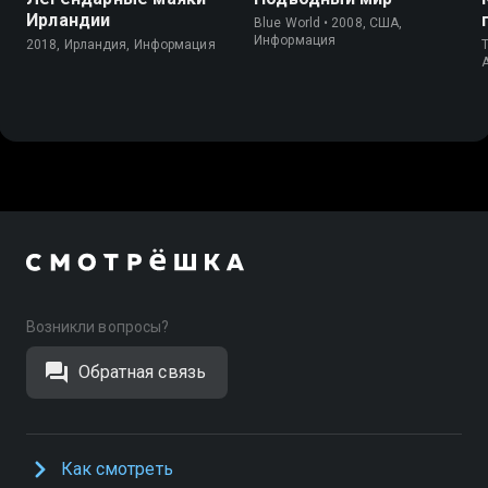
Ирландии
Blue World • 2008, США,
Информация
2018, Ирландия, Информация
T
Возникли вопросы?
Обратная связь
Как смотреть