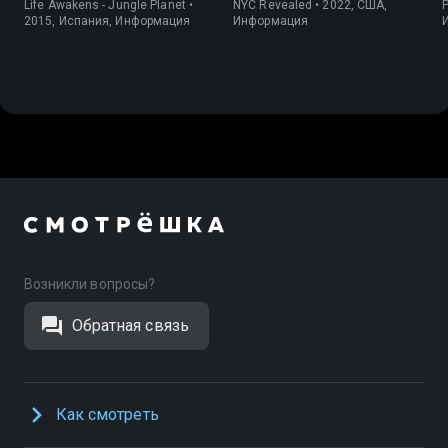
Life Awakens - Jungle Planet •
NYC Revealed • 2022, США,
P
2015, Испания, Информация
Информация
Возникли вопросы?
Обратная связь
Как смотреть