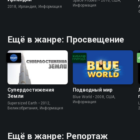
Space Probes! • 2016, США,
Информация
2018, Ирландия, Информация
A
Ещё в жанре: Просвещение
Супердостижения
Подводный мир
Земли
Blue World • 2008, США,
Информация
Supersized Earth • 2012,
Великобритания, Информация
Ещё в жанре: Репортаж