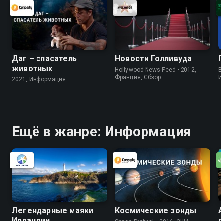
Даг – спасатель
Новости Голливуда
животных
Hollywood News Feed • 2012,
B
Франция, Обзор
2021, Информация
Ещё в жанре: Информация
Легендарные маяки
Космические зонды
Ирландии